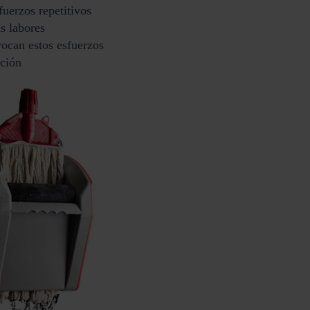
uerzos repetitivos
s labores
ocan estos esfuerzos
ución