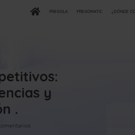
FREGOLA
FREGOMATIC
¿DÓNDE C
etitivos:
lencias y
n .
comentarios