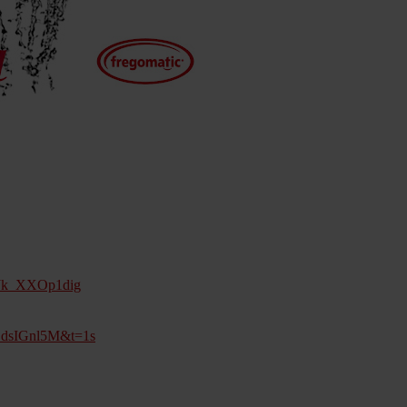
=Jk_XXOp1dig
jCdsIGnl5M&t=1s