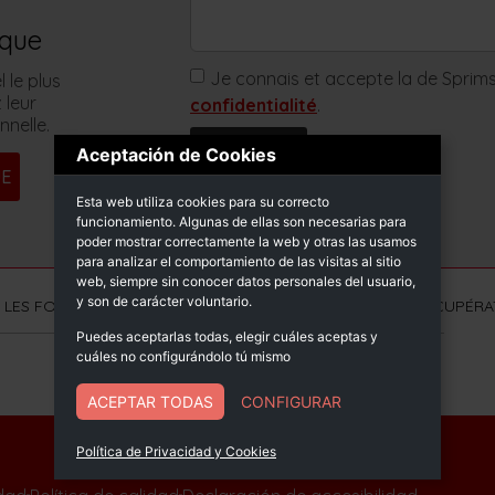
ique
Je connais et accepte la de Sprim
l le plus
 leur
confidentialité
.
nnelle.
Enviar
Aceptación de Cookies
UE
Esta web utiliza cookies para su correcto
funcionamiento. Algunas de ellas son necesarias para
poder mostrar correctamente la web y otras las usamos
para analizar el comportamiento de las visitas al sitio
web, siempre sin conocer datos personales del usuario,
y son de carácter voluntario.
LES FONDS NEXT GENERATION (EU) DU MÉCANISME DE RÉCUPÉRAT
Puedes aceptarlas todas, elegir cuáles aceptas y
cuáles no configurándolo tú mismo
ACEPTAR TODAS
CONFIGURAR
© Sprimsol 2025
Política de Privacidad y Cookies