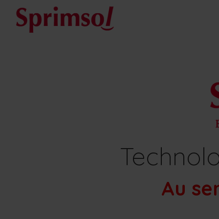
Technolo
Au se