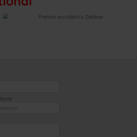
tional
phone