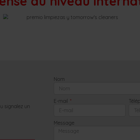
nsé au niveau interna
Nom
E-mail
Télé
u signalez un
Message