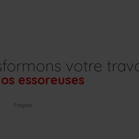
formons votre trava
os essoreuses
toyage
aison