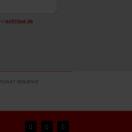
sol
politique de
ION ET RÉSILIENCE