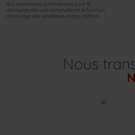
Nos essoreuses automatiques pour le
nettoyage des sols automatisent la fonction
d’essorage des serpillières, mops, chiffons…
Nous trans
N
Solutions de net
pour la m