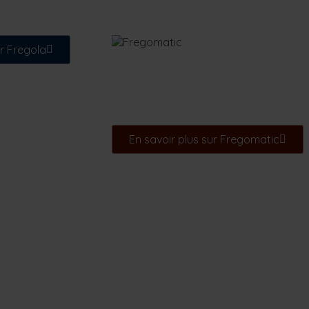
eprise
ur Fregola
Solutions de ne
pour professio
En savoir plus sur Fregomatic