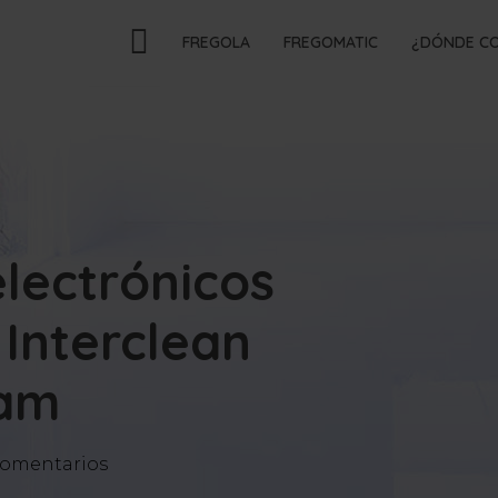
FREGOLA
FREGOMATIC
¿DÓNDE C
electrónicos
 Interclean
am
comentarios