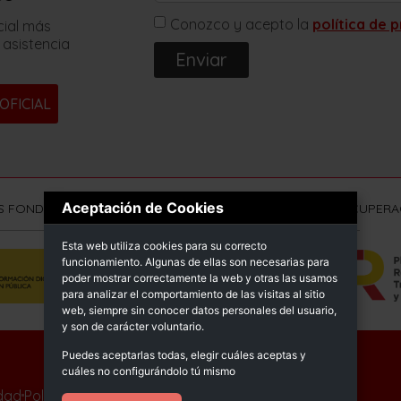
Conozco y acepto la
política de 
cial más
 asistencia
Enviar
OFICIAL
Aceptación de Cookies
S FONDOS NEXT GENERATION (EU) DEL MECANISMO DE RECUPERAC
Esta web utiliza cookies para su correcto
funcionamiento. Algunas de ellas son necesarias para
poder mostrar correctamente la web y otras las usamos
para analizar el comportamiento de las visitas al sitio
web, siempre sin conocer datos personales del usuario,
y son de carácter voluntario.
Puedes aceptarlas todas, elegir cuáles aceptas y
© Sprimsol 2025
cuáles no configurándolo tú mismo
idad
Política de calidad
Declaración de accesibilidad