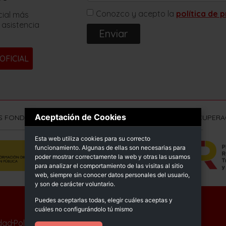
Conozco y acepto la
política de 
cial más
 asistencia
Enviar
OFICIAL
Aceptación de Cookies
S FONDOS NEXT GENERATION (EU) DEL MECANISMO DE RECUPERAC
Esta web utiliza cookies para su correcto
funcionamiento. Algunas de ellas son necesarias para
poder mostrar correctamente la web y otras las usamos
para analizar el comportamiento de las visitas al sitio
web, siempre sin conocer datos personales del usuario,
y son de carácter voluntario.
Puedes aceptarlas todas, elegir cuáles aceptas y
© Sprimsol 2025
cuáles no configurándolo tú mismo
idad
Política de calidad
Declaración de accesibilidad