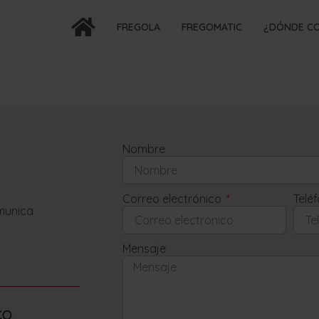
FREGOLA
FREGOMATIC
¿DÓNDE C
Nombre
Correo electrónico
Telé
omunica
Mensaje
co