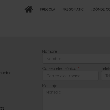
FREGOLA
FREGOMATIC
¿DÓNDE C
Nombre
Correo electrónico
Telé
omunica
Mensaje
co