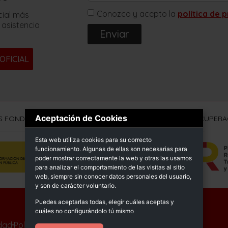
Conozco y acepto la
política de 
cial más
 asistencia
Enviar
OFICIAL
Aceptación de Cookies
S FONDOS NEXT GENERATION (EU) DEL MECANISMO DE RECUPERAC
Esta web utiliza cookies para su correcto
funcionamiento. Algunas de ellas son necesarias para
poder mostrar correctamente la web y otras las usamos
para analizar el comportamiento de las visitas al sitio
web, siempre sin conocer datos personales del usuario,
y son de carácter voluntario.
Puedes aceptarlas todas, elegir cuáles aceptas y
© Sprimsol 2025
cuáles no configurándolo tú mismo
idad
Política de calidad
Declaración de accesibilidad