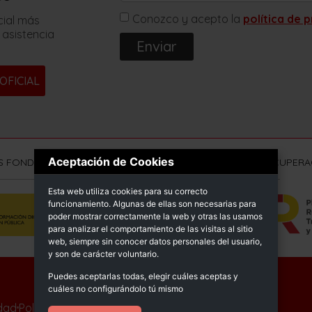
Conozco y acepto la
política de 
cial más
 asistencia
Enviar
OFICIAL
Aceptación de Cookies
S FONDOS NEXT GENERATION (EU) DEL MECANISMO DE RECUPERAC
Esta web utiliza cookies para su correcto
funcionamiento. Algunas de ellas son necesarias para
poder mostrar correctamente la web y otras las usamos
para analizar el comportamiento de las visitas al sitio
web, siempre sin conocer datos personales del usuario,
y son de carácter voluntario.
Puedes aceptarlas todas, elegir cuáles aceptas y
© Sprimsol 2025
cuáles no configurándolo tú mismo
idad
Política de calidad
Declaración de accesibilidad