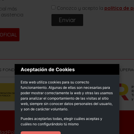
Conozco y acepto la
política de 
cial más
 asistencia
Enviar
OFICIAL
Aceptación de Cookies
S FONDOS NEXT GENERATION (EU) DEL MECANISMO DE RECUPERAC
Esta web utiliza cookies para su correcto
funcionamiento. Algunas de ellas son necesarias para
poder mostrar correctamente la web y otras las usamos
para analizar el comportamiento de las visitas al sitio
web, siempre sin conocer datos personales del usuario,
y son de carácter voluntario.
Puedes aceptarlas todas, elegir cuáles aceptas y
© Sprimsol 2025
cuáles no configurándolo tú mismo
idad
Política de calidad
Declaración de accesibilidad