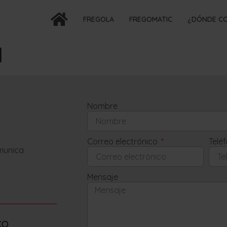
FREGOLA
FREGOMATIC
¿DÓNDE C
M
Nombre
Correo electrónico
Telé
omunica
Mensaje
co